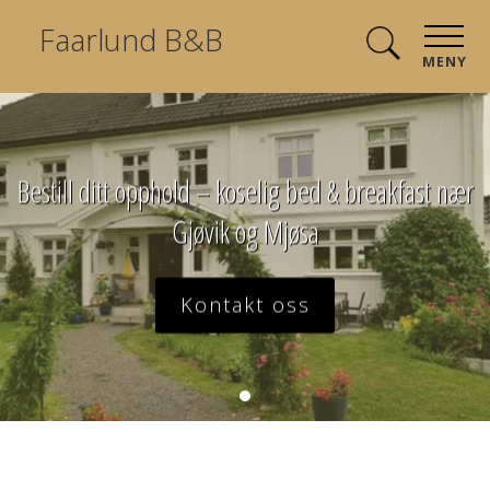
Faarlund B&B
MENY
Bestill ditt opphold – koselig bed & breakfast nær
Gjøvik og Mjøsa
Kontakt oss