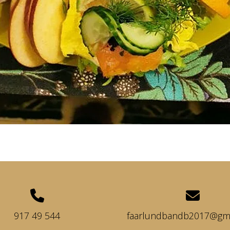
917 49 544
faarlundbandb2017@gma