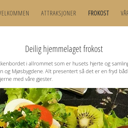
VELKOMMEN
ATTRAKSJONER
FROKOST
VÅ
Deilig hjemmelaget frokost
økkenbordet i allrommet som er husets hjerte og samlings
en og Mjøsbygdene. Alt presentert så det er en fryd bå
gjerne med våre gjester.